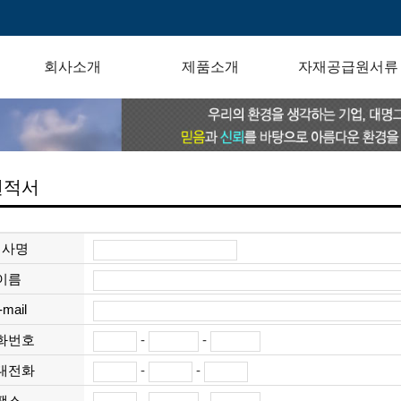
회사소개
제품소개
자재공급원서류
견적서
회사명
이름
-mail
화번호
-
-
대전화
-
-
팩스
-
-